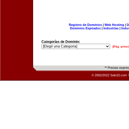
Registro de Dominios
|
Web Hosting
|
D
Dominios Expirados
|
Industrias
|
Indu
Categorías de Dominio:
[Pág. princi
** Precios expre
© 2002/2022 Solo10.com