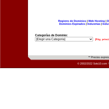
Registro de Dominios
|
Web Hosting
|
D
Dominios Expirados
|
Industrias
|
Indu
Categorías de Dominio:
[Pág. princi
** Precios expre
© 2002/2022 Solo10.com