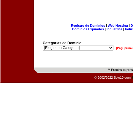
Registro de Dominios
|
Web Hosting
|
D
Dominios Expirados
|
Industrias
|
Indu
Categorías de Dominio:
[Pág. princi
** Precios expre
© 2002/2022 Solo10.com