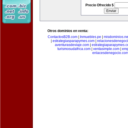
Precio Ofrecido $
Otros dominios en venta:
ContactosB2B.com
|
Inmuebles.pe
|
misdominios.ne
|
estrategiasparapymes.com
|
relacionesdenegoc
aventurasdeviaje.com
|
estrategiaparapymes.
turismosudafrica.com
|
ventasimple.com
|
emp
enlacesdenegocio.co