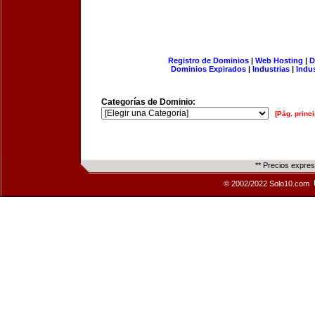
Registro de Dominios
|
Web Hosting
|
D
Dominios Expirados
|
Industrias
|
Indu
Categorías de Dominio:
[Pág. princi
** Precios expre
© 2002/2022 Solo10.com