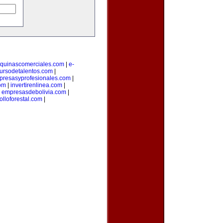
quinascomerciales.com
|
e-
ursodetalentos.com
|
presasyprofesionales.com
|
om
|
invertirenlinea.com
|
|
empresasdebolivia.com
|
olloforestal.com
|