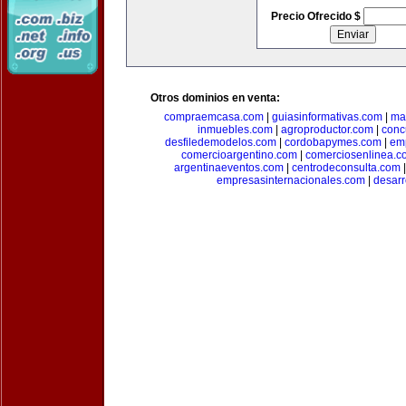
Precio Ofrecido $
Otros dominios en venta:
compraemcasa.com
|
guiasinformativas.com
|
ma
inmuebles.com
|
agroproductor.com
|
conc
desfiledemodelos.com
|
cordobapymes.com
|
em
comercioargentino.com
|
comerciosenlinea.c
argentinaeventos.com
|
centrodeconsulta.com
empresasinternacionales.com
|
desarr