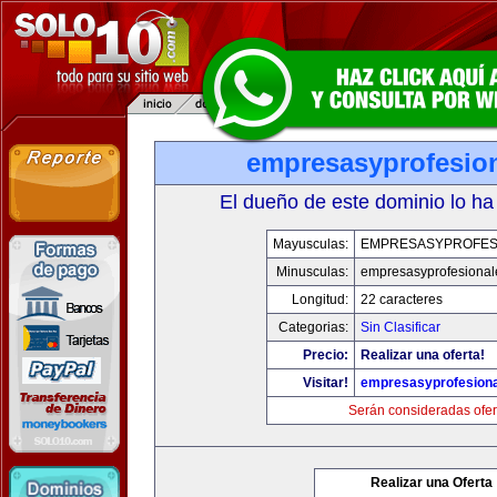
empresasyprofesio
El dueño de este dominio lo ha
Mayusculas:
EMPRESASYPROFES
Minusculas:
empresasyprofesiona
Longitud:
22 caracteres
Categorias:
Sin Clasificar
Precio:
Realizar una oferta!
Visitar!
empresasyprofesion
Serán consideradas ofer
Realizar una Oferta