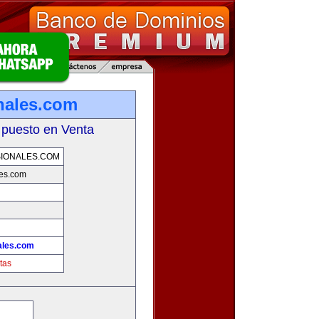
nales.com
 puesto en Venta
IONALES.COM
les.com
ales.com
tas