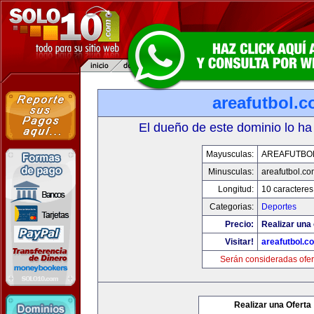
areafutbol.
El dueño de este dominio lo ha
Mayusculas:
AREAFUTBO
Minusculas:
areafutbol.co
Longitud:
10 caracteres
Categorias:
Deportes
Precio:
Realizar una 
Visitar!
areafutbol.c
Serán consideradas ofer
Realizar una Oferta