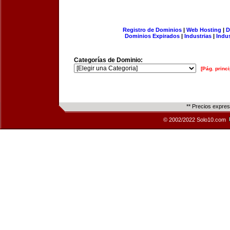
Registro de Dominios
|
Web Hosting
|
D
Dominios Expirados
|
Industrias
|
Indu
Categorías de Dominio:
[Pág. princi
** Precios expre
© 2002/2022 Solo10.com