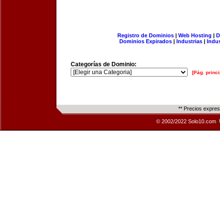
Registro de Dominios
|
Web Hosting
|
D
Dominios Expirados
|
Industrias
|
Indu
Categorías de Dominio:
[Pág. princi
** Precios expre
© 2002/2022 Solo10.com