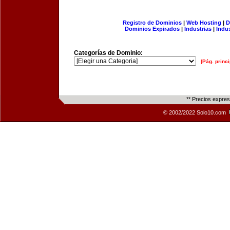
Registro de Dominios
|
Web Hosting
|
D
Dominios Expirados
|
Industrias
|
Indu
Categorías de Dominio:
[Pág. princi
** Precios expre
© 2002/2022 Solo10.com