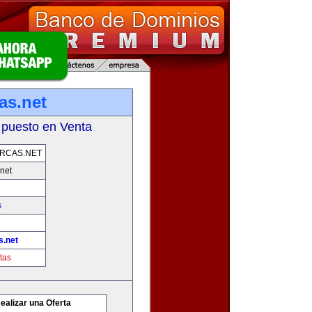
as.net
 puesto en Venta
RCAS.NET
net
s
s.net
tas
ealizar una Oferta