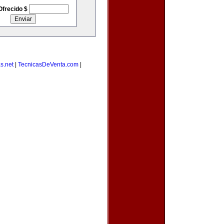
Ofrecido $
s.net
|
TecnicasDeVenta.com
|