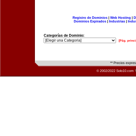
Registro de Dominios
|
Web Hosting
|
D
Dominios Expirados
|
Industrias
|
Indu
Categorías de Dominio:
[Pág. princi
** Precios expre
© 2002/2022 Solo10.com