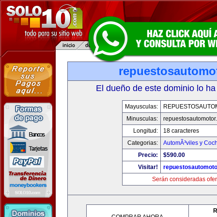
repuestosautomo
El dueño de este dominio lo ha
Mayusculas:
REPUESTOSAUTO
Minusculas:
repuestosautomotor
Longitud:
18 caracteres
Categorias:
AutomÃ³viles y Coc
Precio:
$590.00
Visitar!
repuestosautomoto
Serán consideradas ofer
R